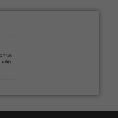
类产品机
，布局合
等优点，
瓶内外清
净化器）
，并对瓶
超声波装