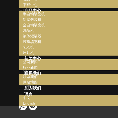
包衣机
下载中心
压片机
产品中心
半自动装盒机
铝塑包装机
全自动装盒机
联系我们
洗瓶机
液体灌装线
0577-65158977
胶囊填充机
包衣机
13587839943
压片机
手机：13396976333
新闻中心
1704750956@qq.com
公司新闻
行业新闻
1704750956
联系我们
联系我们
网站地图
二维码
加入我们
语言
中文
English