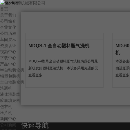
首页
关于我们
公司简介
企业文化
公司历程
车间展示
资质认证
MDQS-1 全自动塑料瓶气洗机
MD-
视频中心
机
下载中心
MDQS-4型号全自动塑料瓶气洗机为我公司最
本设备主
产品中心
新研发的塑料瓶清洗机，本设备采用先进的无
由进瓶系
半自动装盒机
菌过滤系统对压缩空气进行过滤并对塑料瓶内
查看更多
统、管路
查看更多
铝塑包装机
全自动装盒机
腔及外壁进行气吹清洗。广泛的运用于制药，
洗瓶机
保健品及食品等行业。
液体灌装线
胶囊填充机
包衣机
压片机
新闻中心
快速导航
公司新闻