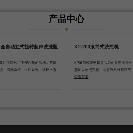
产品中心
60 全自动立式旋转超声波洗瓶
XP-200滚筒式洗瓶机
要用于制药厂中安瓿瓶的清洗，整机
XP滚筒式洗瓶机是我公司参照国外同
统、清洗系统、出瓶系统、循环水系
型加以改进完善，具有整机外观漂亮
系统、电气控制系统组成
理，结构简单，操作方便，生产稳定
查看更多
适用于圆形瓶或有肩托的异型瓶进行
洗，由两水一气（纯化水注射用水、
交替冲洗，使瓶子达到生产工艺要求
子初步吹干，根据生产要求，可选配
置。