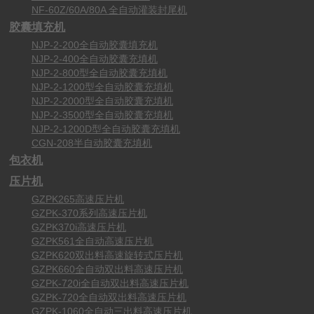
NF-60Z/60A/80A 全自动灌装封尾机
胶囊填充机
NJP-2-200全自动胶囊填充机
NJP-2-400全自动胶囊充填机
NJP-2-800型全自动胶囊充填机
NJP-2-1200型全自动胶囊充填机
NJP-2-2000型全自动胶囊充填机
NJP-2-3500型全自动胶囊充填机
NJP-2-1200D型全自动胶囊充填机
CGN-208半自动胶囊充填机
包衣机
压片机
GZPK265高速压片机
GZPK-370系列高速压片机
GZPK370i高速压片机
GZPK561全自动高速压片机
GZPK620双出料高速旋转式压片机
GZPK660全自动双出料高速压片机
GZPK-720i全自动双出料高速压片机
GZPK-720全自动双出料高速压片机
GZPK-1060全自动三出料高速压片机