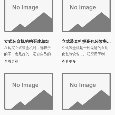
较。
立式装盒机的购买建总结
立式装盒机提高包装效率的先
在购买立式装盒机时，选择贵
立式装盒机是一种先进的自动
的不一定是好的，适合自己的
化包装设备，广泛应用于制
才是最重要的。那么在购买立
药、食品、化妆品等行业。它
查看更多
查看更多
式装盒机的时候，应该注意哪
能够将产品自动装入纸盒中
些因素呢？下面的内容将帮你
分析出何种性能的立式装盒
机，以及供应商提供的何种服
务最适合你。