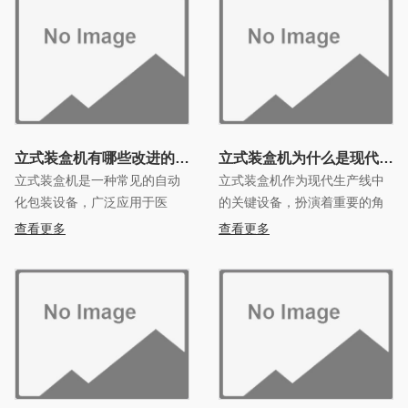
让我们一探究竟。
们一起探索一下。
立式装盒机有哪些改进的地方？
立式装盒机为什么是现代生产
立式装盒机是一种常见的自动
立式装盒机作为现代生产线中
化包装设备，广泛应用于医
的关键设备，扮演着重要的角
药、化妆品、食品等行业。近
色。那么，为什么立式装盒机
查看更多
查看更多
年来，随着科技的不断进步和
成为现代生产线的必备设备
市场对于包
呢？让我们深入探讨其中的原
因