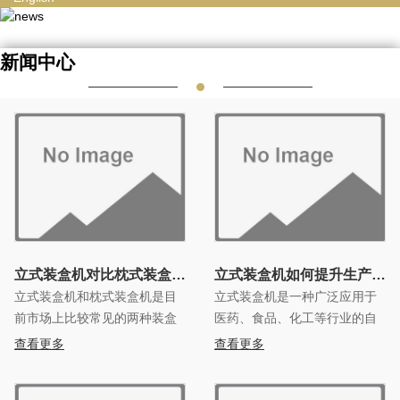
新闻中心
立式装盒机对比枕式装盒机更加好用
立式装盒机如何提升生产速度
立式装盒机和枕式装盒机是目
立式装盒机是一种广泛应用于
前市场上比较常见的两种装盒
医药、食品、化工等行业的自
机。它们分别具有不同的特点
动化包装设备，适用于各种形
查看更多
查看更多
和优势，下面就对立式装盒机
状和规格的盒子，具有包装效
与枕式装盒机的优点进行比
率高、精度高