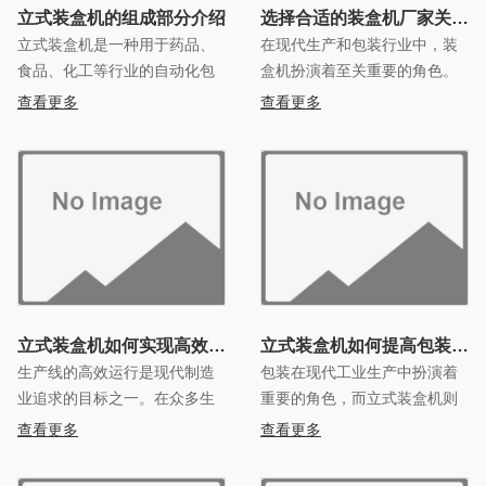
立式装盒机的组成部分介绍
选择合适的装盒机厂家关键的
立式装盒机是一种用于药品、
在现代生产和包装行业中，装
食品、化工等行业的自动化包
盒机扮演着至关重要的角色。
装生产设备，其主要作用是将
但是，我们如何选择合适的装
查看更多
查看更多
产品自动装入纸盒中进行包
盒机厂家才能确保顺利实现自
装。立式装盒机的封箱部分是
己的生产目标呢？
整个机
立式装盒机如何实现高效生产线的关键设备？
立式装盒机如何提高包装效率
生产线的高效运行是现代制造
包装在现代工业生产中扮演着
业追求的目标之一。在众多生
重要的角色，而立式装盒机则
产设备中，立式装盒机扮演着
是一种关键的包装设备。那
查看更多
查看更多
怎样的角色？它又是如何实现
么，立式装盒机是如何提高包
生产线高效运行的关键设备？
装效率和质量的呢？下面让我