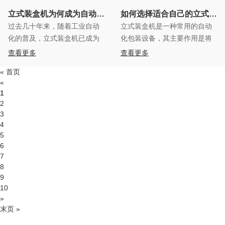
立式装盒机为何成为自动包装的首选？
如何选择适合自己的立式装盒
过去几十年来，随着工业自动
立式装盒机是一种常用的自动
化的普及，立式装盒机已成为
化包装设备，其主要作用是将
众多生产线上不可或缺的设
药品、医疗器械、食品、保健
查看更多
查看更多
备。为何立式装盒机如此受欢
品等物品装入纸盒中，并自动
« 首页
迎？它的工作原理和性能如
«
何？本文将带您深入探索立式
1
装盒机的独特之处，以及它为
2
自动包装带来的优势。
3
4
5
6
7
8
9
10
»
末页 »